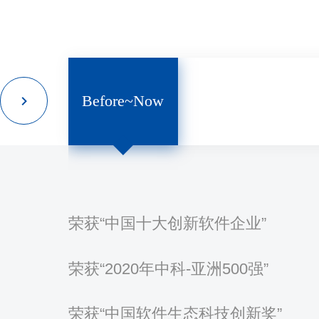
Before~Now
荣获“中国十大创新软件企业”
荣获“2020年中科-亚洲500强”
荣获“中国软件生态科技创新奖”