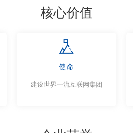
核心价值
使命
建设世界一流互联网集团