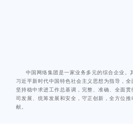
中国网络集团是一家业务多元的综合企业。其
习近平新时代中国特色社会主义思想为指导，全
坚持稳中求进工作总基调，完整、准确、全面贯
司发展、统筹发展和安全，守正创新，全方位推
献。