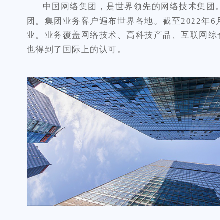
中国网络集团，是世界领先的网络技术集团。
团。集团业务客户遍布世界各地。截至2022年
业。业务覆盖网络技术、高科技产品、互联网综
也得到了国际上的认可。